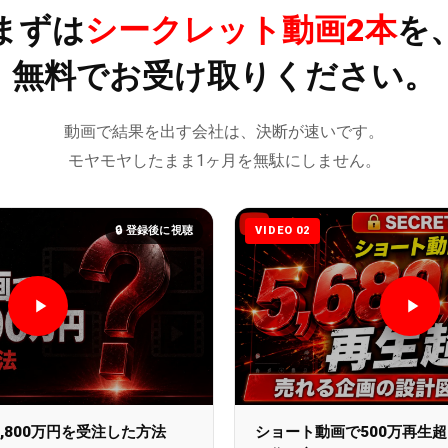
まずは
シークレット動画2本
を
無料でお受け取りください。
動画で結果を出す会社は、決断が速いです。
モヤモヤしたまま1ヶ月を無駄にしません。
🔒 登録後に視聴
VIDEO 02
,800万円を受注した方法
ショート動画で500万再生