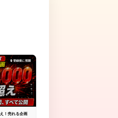
、
🔒 登録後に視聴
超え！売れる企画