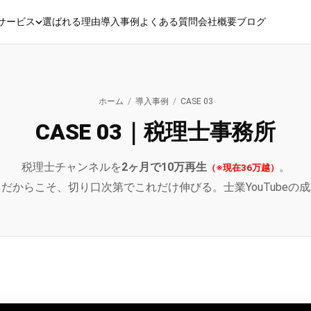
サービス
選ばれる理由
導入事例
よくある質問
会社概要
ブログ
ホーム
/
導入事例
/
CASE 03
CASE 03｜税理士事務所
税理士チャンネルを
2ヶ月で10万再生
。
（※現在36万越）
だからこそ、切り口次第でこれだけ伸びる。士業YouTubeの