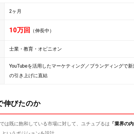
2ヶ月
10万回
（伸長中）
士業・教育・オピニオン
YouTubeを活用したマーケティング／ブランディングで
の引き上げに直結
で伸びたのか
」では既に飽和している市場に対して、ユチュブるは
「業界の内
」
というポジションを設計。