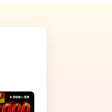
、
🔒 登録後に視聴