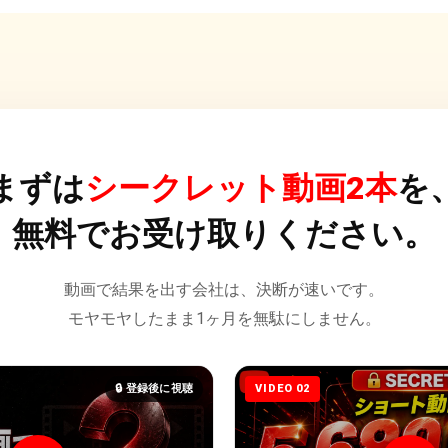
まずは
シークレット動画2本
を
無料でお受け取りください。
動画で結果を出す会社は、決断が速いです。
モヤモヤしたまま1ヶ月を無駄にしません。
🔒 登録後に視聴
VIDEO 02