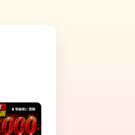
、
🔒 登録後に視聴